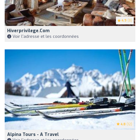
4.9
(8)
Hiverprivilege.com
Voir l'adresse et les coordonnées
4.8
(12)
Alpina Tours - A Travel