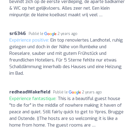
bevindt zich op de eerste verdieping, de aparte badkamer
& WC op het gelijkvloers. Alles zeer net. Een klein
minpuntje: de kleine koelkast maakt vrij veel …
sr6346
Publié le
2 years ago
Expérience positive:
Ein top renoviertes Landhotel, ruhig
gelegen und doch in der Nähe von Rumbeke und
Roeselare, sauber und mit gutem Frühstück und
freundlichen Hoteliers. Für 5 Sterne fehlte nur etwas
Schalldämmung innerhalb des Hauses und eine Heizung
im Bad.
redheadWakefield
Publié le
2 years ago
Expérience fantastique:
This is a beautiful guest house
"to die for" in the middle of nowhere making it haven of
peace and quiet. Still fairly quick to get to Ypres, Brugge
and Ostende. ||The hosts are so welcoming it is like a
home from home. The guest rooms are …