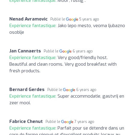
Expérience fantastique:
Mooi , rustig .
Nenad Avramovic
Publié le
5 years ago
Expérience fantastique:
Jako lepo mesto, veoma ljubazno
osoblje
Jan Cannaerts
Publié le
6 years ago
Expérience fantastique:
Very good/friendly host.
Beautiful and clean rooms. Very good breakfast with
fresh products.
Bernard Gerdes
Publié le
6 years ago
Expérience fantastique:
Super accommodatie, gastvrij en
zeer mooi.
Fabrice Chenut
Publié le
7 years ago
Expérience fantastique:
Parfait pour se détendre dans un
corp de ferme rénové et d'excellent produits locaux au