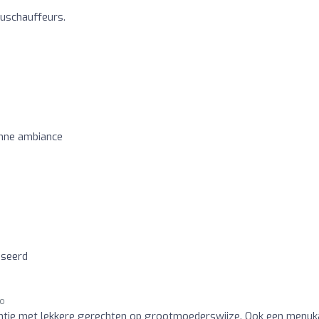
buschauffeurs.
nne ambiance
iseerd
go
antje met lekkere gerechten op grootmoederswijze. Ook een menuk