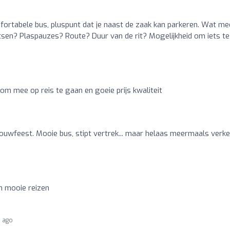
mfortabele bus, pluspunt dat je naast de zaak kan parkeren. Wat me
aatsen? Plaspauzes? Route? Duur van de rit? Mogelijkheid om iets te
om mee op reis te gaan en goeie prijs kwaliteit
ouwfeest. Mooie bus, stipt vertrek... maar helaas meermaals verk
n mooie reizen
s ago