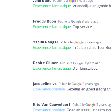
John Baut
Publié le
3 years ago
Expérience fantastique:
Vriendelijke en goede 
Freddy Boon
Publié le
3 years ago
Expérience fantastique:
Top service
Ysalin Ranger
Publié le
3 years ago
Expérience fantastique:
Très bon chauffeur Bo
Desire Gillaer
Publié le
3 years ago
Expérience fantastique:
Bien.bien.le.bus.
jacqueline vc
Publié le
3 years ago
Expérience positive:
Gezellig en goed georgan
Kris Van Cauwelaert
Publié le
3 years a
Expérience positive:
Goed en gezellig restaur