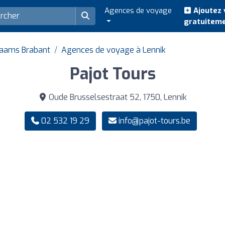
Agences de voyage
Ajoutez 
gratuitem
laams Brabant
Agences de voyage à Lennik
Pajot Tours
Oude Brusselsestraat 52, 1750, Lennik
02 532 19 29
info@pajot-tours.be