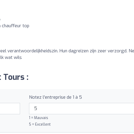
o
n chauffeur top
el verantwoordelijkheidszin. Hun dagreizen zijn zeer verzorgd. N
lk wat wils
t Tours :
Notez l'entreprise de 1 à 5
1 = Mauvais
5 = Excellent