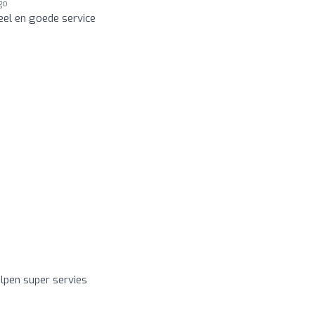
go
neel en goede service
o
lpen super servies