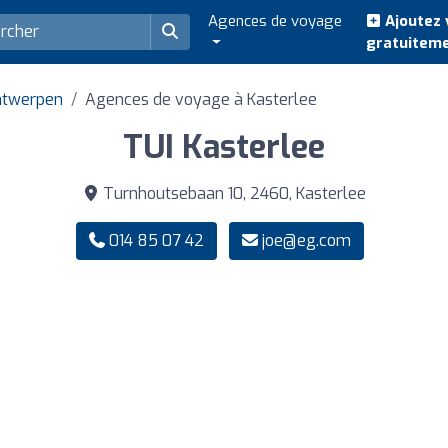
Agences de voyage
Ajoutez 
gratuitem
ntwerpen
Agences de voyage à Kasterlee
TUI Kasterlee
Turnhoutsebaan 10, 2460, Kasterlee
014 85 07 42
joe@eg.com