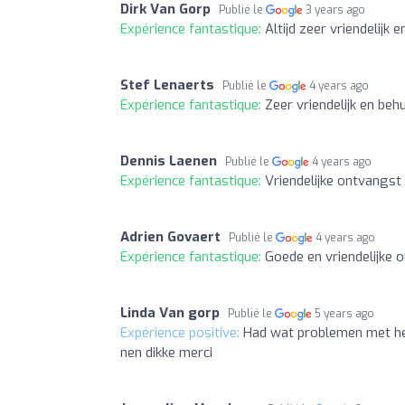
Dirk Van Gorp
Publié le
3 years ago
Expérience fantastique:
Altijd zeer vriendelijk
Stef Lenaerts
Publié le
4 years ago
Expérience fantastique:
Zeer vriendelijk en beh
Dennis Laenen
Publié le
4 years ago
Expérience fantastique:
Vriendelijke ontvangst
Adrien Govaert
Publié le
4 years ago
Expérience fantastique:
Goede en vriendelijke o
Linda Van gorp
Publié le
5 years ago
Expérience positive:
Had wat problemen met het
nen dikke merci