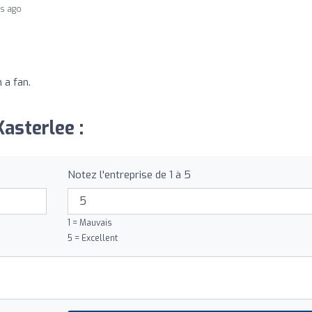
rs ago
 a fan.
Kasterlee :
Notez l'entreprise de 1 à 5
1 = Mauvais
5 = Excellent