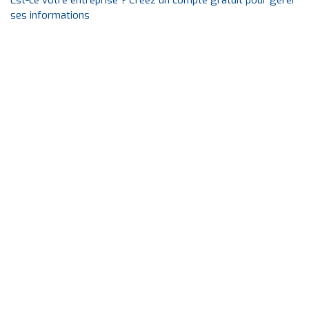
Est-ce votre entreprise ? Créez un compte gratuit pour gérer
ses informations