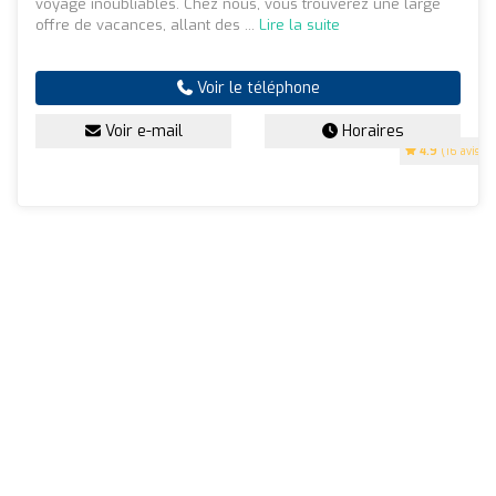
voyage inoubliables. Chez nous, vous trouverez une large
offre de vacances, allant des ...
Lire la suite
Voir le téléphone
Voir e-mail
Horaires
4.9
(16 avis)