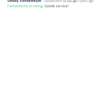
Debby Vandeweyer
Gepubliceerd op
5 years ago
Fantastische ervaring:
Goede service!