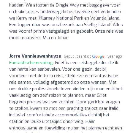
hadden. We stapten de Dingle Way met bagagevervoer
en leuke logies onderweg. In het tweede deel verkenden
we Kerry met Killarney National Park en Valentia Island.
Een topper daar was ons bezoek aan Skellig Island! Alles
was vooraf prima vastgelegd en geboekt. Onze reis was
mooi maatwerk. Mia en Johan
Jorre Vannieuwenhuyze
Gepubliceerd op
1 year ago
Fantastische ervaring:
Griet is een reisbegeleider die ik
van harte kan aanbevelen. Voor ons gezin, dat bij
voorkeur met de trein reist, stelde ze een fantastische
reis samen, volledig afgestemd op onze wensen. Met
ons drukke professionele leven vinden mijn man en ik het
vaak lastig om zelf reizen te plannen, maar Griet
begreep precies wat we zochten. Door gerichte vragen
te stellen, kwam ze met een prachtig traject naar Italië,
inclusief comfortabele accommodaties dichtbij het
station en leuke uitstapjes onderweg. Haar
enthousiasme en toewijding maken het plannen echt een