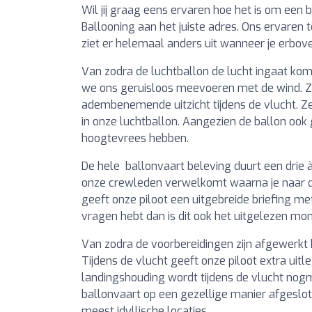
Wil jij graag eens ervaren hoe het is om een 
Ballooning aan het juiste adres. Ons ervaren 
ziet er helemaal anders uit wanneer je erbov
Van zodra de luchtballon de lucht ingaat komt
we ons geruisloos meevoeren met de wind. Zo
adembenemende uitzicht tijdens de vlucht. Z
in onze luchtballon. Aangezien de ballon ook
hoogtevrees hebben.
De hele ballonvaart beleving duurt een drie à 
onze crewleden verwelkomt waarna je naar d
geeft onze piloot een uitgebreide briefing met 
vragen hebt dan is dit ook het uitgelezen mo
Van zodra de voorbereidingen zijn afgewerkt k
Tijdens de vlucht geeft onze piloot extra uit
landingshouding wordt tijdens de vlucht nogm
ballonvaart op een gezellige manier afgeslo
meest idyllische locaties.