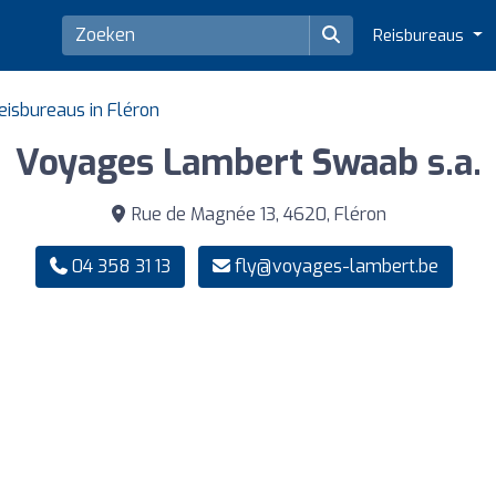
Reisbureaus
eisbureaus in Fléron
Voyages Lambert Swaab s.a.
Rue de Magnée 13, 4620, Fléron
04 358 31 13
fly@voyages-lambert.be