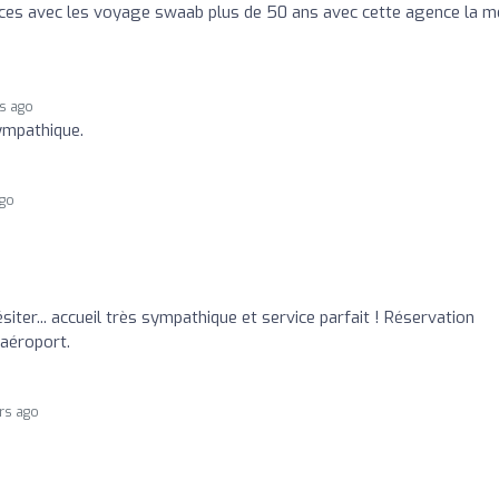
nces avec les voyage swaab plus de 50 ans avec cette agence la m
rs ago
ympathique.
ago
o
ter... accueil très sympathique et service parfait ! Réservation
aéroport.
rs ago