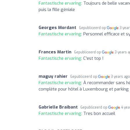
Fantastische ervaring:
Toujours de belle vaca
puis la fille géniale
Georges Mordant
Gepubliceerd op
3 yea
Fantastische ervaring:
Personnel efficace et s
Frances Martin
Gepubliceerd op
3 years 
Fantastische ervaring:
C'est top !
maguy rahier
Gepubliceerd op
3 years ag
Fantastische ervaring:
À recommander sans hési
complète pour hôtel à Luxembourg et parking 
Gabrielle Braibant
Gepubliceerd op
4 yea
Fantastische ervaring:
Tres bon accueil