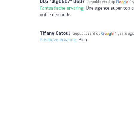
DLG “dlg0607” 0607
Gepubliceerd op
4 
Fantastische ervaring:
Une agence super top av
votre demande
Tifany Catoul
Gepubliceerd op
4 years ag
Positieve ervaring:
Bien