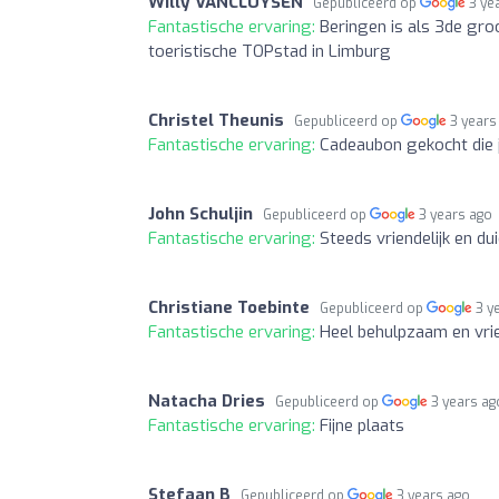
Willy VANCLUYSEN
Gepubliceerd op
3 ye
Fantastische ervaring:
Beringen is als 3de gro
toeristische TOPstad in Limburg
Christel Theunis
Gepubliceerd op
3 years
Fantastische ervaring:
Cadeaubon gekocht die 
John Schuljin
Gepubliceerd op
3 years ago
Fantastische ervaring:
Steeds vriendelijk en dui
Christiane Toebinte
Gepubliceerd op
3 y
Fantastische ervaring:
Heel behulpzaam en vrie
Natacha Dries
Gepubliceerd op
3 years ag
Fantastische ervaring:
Fijne plaats
Stefaan B
Gepubliceerd op
3 years ago