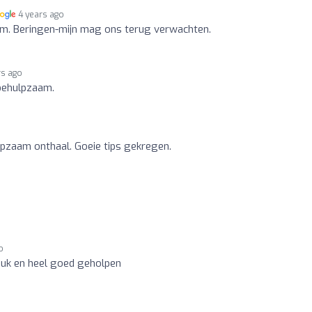
4 years ago
aam. Beringen-mijn mag ons terug verwachten.
rs ago
 behulpzaam.
ulpzaam onthaal. Goeie tips gekregen.
o
euk en heel goed geholpen