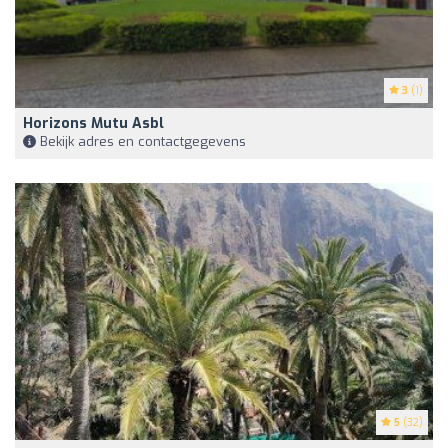
3
(1)
Horizons Mutu Asbl
Bekijk adres en contactgegevens
5
(32)