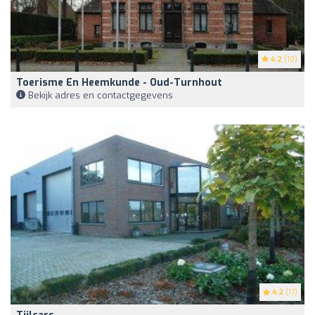
4.2
(10)
Toerisme En Heemkunde - Oud-Turnhout
Bekijk adres en contactgegevens
4.2
(17)