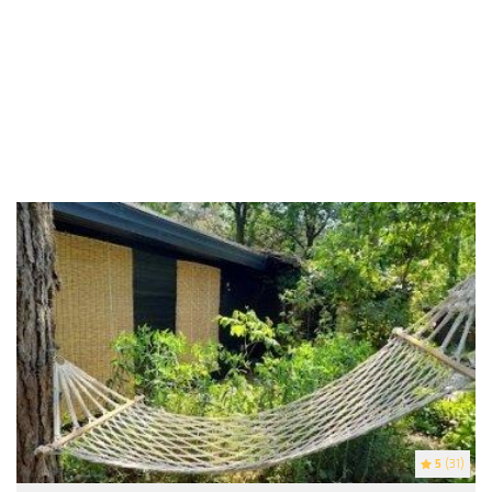
5
(31)