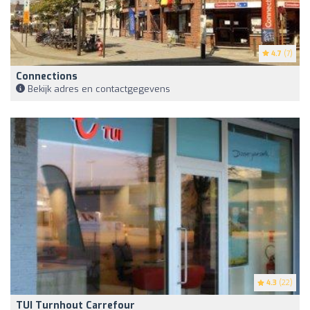
4.7
(7)
Connections
Bekijk adres en contactgegevens
4.3
(22)
TUI Turnhout Carrefour