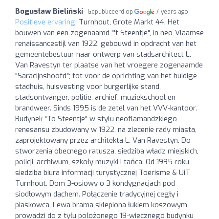
Bogusław Bieliński
Gepubliceerd op
7 years ago
Positieve ervaring:
Turnhout, Grote Markt 44. Het
bouwen van een zogenaamd "'t Steentje", in neo-Vlaamse
renaissancestijl van 1922, gebouwd in opdracht van het
gemeentebestuur naar ontwerp van stadsarchitect L.
Van Ravestyn ter plaatse van het vroegere zogenaamde
"Saracijnshoofd"; tot voor de oprichting van het huidige
stadhuis, huisvesting voor burgerlijke stand,
stadsontvanger, politie, archief, muziekschool en
brandweer. Sinds 1995 is de zetel van het VVV-kantoor.
Budynek "To Steentje" w stylu neoflamandzkiego
renesansu zbudowany w 1922, na zlecenie rady miasta,
zaprojektowany przez architekta L. Van Ravestyn. Do
stworzenia obecnego ratusza, siedziba władz miejskich,
policji, archiwum, szkoły muzyki i tańca. Od 1995 roku
siedziba biura informacji turystycznej Toerisme & UiT
Turnhout. Dom 3-osiowy o 3 kondygnacjach pod
siodłowym dachem. Połączenie tradycyjnej cegły i
piaskowca. Lewa brama sklepiona łukiem koszowym,
prowadzi do z tyłu położonego 19-wiecznego budynku