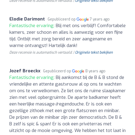
Deze recensie is automatisch vertaald. |
Originele tekst bekijken
Elodie Darimont
Gepubliceerd op
7 years ago
Fantastische ervaring:
Blij met ons verblijf! Comfortabele
kamers, zeer schoon en alles is aanwezig voor een fijne
tijd. Ontbijt met zorg bereid en zeer aangename en
warme ontvangst! Hartelijk dank!
Deze recensie is automatisch vertaald. |
Originele tekst bekijken
Jozef Broeckx
Gepubliceerd op
8 years ago
Fantastische ervaring:
Bij aankomst bij de B & B stond de
vriendelijke en attente gastvrouw al op ons te wachten
om ons te verwelkomen. Ze liet ons de ruime slaapkamer
zien met veel opbergruimte. De aparte badkamer heeft
een heerlijke massage-/regendouche. Er is ook een
gezellige zithoek met een grote flatscreen en minibar.
De prijzen van de minibar zijn zeer democratisch. De B &
B zelf is spic & span! Er is ook een privéterras met
uitzicht op de mooie omgeving. We hebben het tot laat in