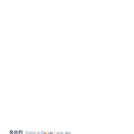
吳欣烈
Publié le
1 year ago