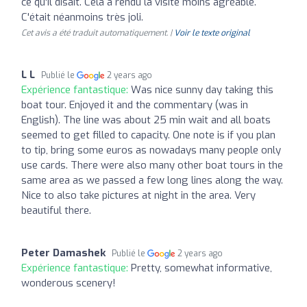
ce qu'il disait. Cela a rendu la visite moins agréable.
C'était néanmoins très joli.
Cet avis a été traduit automatiquement. |
Voir le texte original
L L
Publié le
2 years ago
Expérience fantastique:
Was nice sunny day taking this
boat tour. Enjoyed it and the commentary (was in
English). The line was about 25 min wait and all boats
seemed to get filled to capacity. One note is if you plan
to tip, bring some euros as nowadays many people only
use cards. There were also many other boat tours in the
same area as we passed a few long lines along the way.
Nice to also take pictures at night in the area. Very
beautiful there.
Peter Damashek
Publié le
2 years ago
Expérience fantastique:
Pretty, somewhat informative,
wonderous scenery!