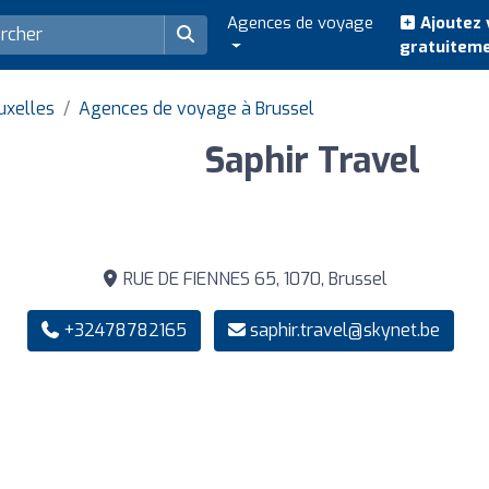
Agences de voyage
Ajoutez 
gratuitem
uxelles
Agences de voyage à Brussel
Saphir Travel
RUE DE FIENNES 65, 1070, Brussel
+32478782165
saphir.travel@skynet.be