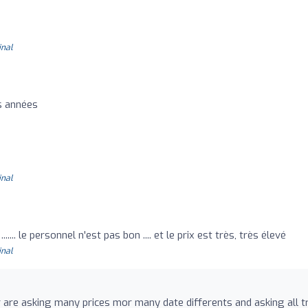
inal
es années
inal
..... le personnel n'est pas bon .... et le prix est très, très élevé
inal
 are asking many prices mor many date differents and asking all t