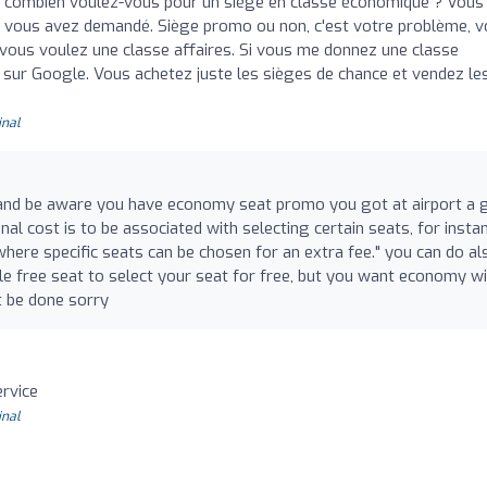
s, combien voulez-vous pour un siège en classe économique ? Vous
que vous avez demandé. Siège promo ou non, c'est votre problème, 
, vous voulez une classe affaires. Si vous me donnez une classe
 sur Google. Vous achetez juste les sièges de chance et vendez le
inal
nd be aware you have economy seat promo you got at airport a 
al cost is to be associated with selecting certain seats, for instan
y where specific seats can be chosen for an extra fee." you can do al
ble free seat to select your seat for free, but you want economy w
t be done sorry
ervice
inal