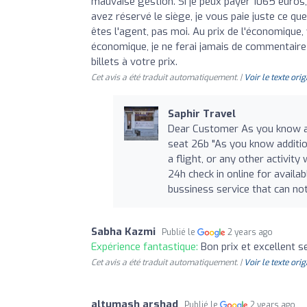
mauvaise gestion. Si je peux payer 1065 euro
avez réservé le siège, je vous paie juste ce 
êtes l'agent, pas moi. Au prix de l'économique
économique, je ne ferai jamais de commentaire
billets à votre prix.
Cet avis a été traduit automatiquement. |
Voir le texte orig
Saphir Travel
Dear Customer As you know a
seat 26b "As you know addition
a flight, or any other activit
24h check in online for availa
bussiness service that can no
Sabha Kazmi
Publié le
2 years ago
Expérience fantastique:
Bon prix et excellent s
Cet avis a été traduit automatiquement. |
Voir le texte orig
altumash arshad
Publié le
2 years ago