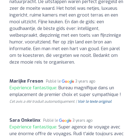
natuurpracht. De uitstappen waren perfect geregeld en
zeer de moeite waard. Het hotel was netjes, luxueus
ingericht, ruime kamers met een groot terras en een
mooi uitzicht. Fijne keuken. En dan de gids: een
goudhaantje, de bèste gids èver: intelligent,
welbespraakt, diepzinnig met een toets van fijnzinnige
humor, vooruitziend, fier op zijn land een bron aan
informatie. Een man met een hart van goud. Een pàrel
om te koesteren, dié vergeten we nooit. Bedankt om
deze mooie reis te organiseren.
Marijke Freson
Publié le
3 years ago
Expérience fantastique:
Bureau magnifique dans un
emplacement de premier choix et super sympathique !
Cet avis a été traduit automatiquement. |
Voir le texte original
Sara Onkelinx
Publié le
3 years ago
Expérience fantastique:
Super agence de voyage avec
une énorme offre de voyages. Rudi t'aide toujours avec