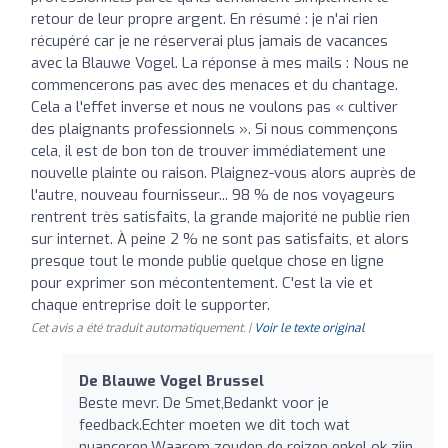
retour de leur propre argent. En résumé : je n'ai rien
récupéré car je ne réserverai plus jamais de vacances
avec la Blauwe Vogel. La réponse à mes mails : Nous ne
commencerons pas avec des menaces et du chantage.
Cela a l'effet inverse et nous ne voulons pas « cultiver
des plaignants professionnels ». Si nous commençons
cela, il est de bon ton de trouver immédiatement une
nouvelle plainte ou raison. Plaignez-vous alors auprès de
l'autre, nouveau fournisseur... 98 % de nos voyageurs
rentrent très satisfaits, la grande majorité ne publie rien
sur internet. À peine 2 % ne sont pas satisfaits, et alors
presque tout le monde publie quelque chose en ligne
pour exprimer son mécontentement. C'est la vie et
chaque entreprise doit le supporter.
Cet avis a été traduit automatiquement. |
Voir le texte original
De Blauwe Vogel Brussel
Beste mevr. De Smet,Bedankt voor je
feedback.Echter moeten we dit toch wat
nuanceren.Waarom zouden de reizen enkel ok zijn