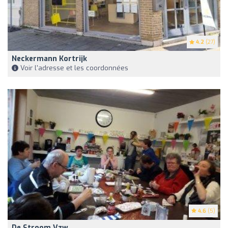
4.2
(27)
Neckermann Kortrijk
Voir l'adresse et les coordonnées
4.6
(5)
De Stroom Vzw