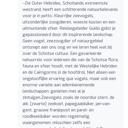
--De Outer Hebrides, Schotlands extreemste
westrand, heeft een schitterende natuurbelevenis
voor je in petto. Kleurrijke zeevogels,
uitzonderlijke zoogdieren, woeste kusten en een
uitmuntende sfeer. Reisbegeleider Guido gidst je
gepassioneerd door dit inspirerende landschap.
Geen vogel, zeezoogdier of natuurgebied
ontsnapt aan ons oog en we leren heel wat bij
over de Schotse cultuur. Een gevarieerde
natuurreis voor iedereen die van de Schotse flora,
fauna en sfeer houdt, met de Westelijke Hebriden
en de Cairngorms in de hoofdrol. Niet alleen een
ongelooflijke ervaring qua vogels, maar ook een
enorme variatie aan adembenemende
landschappen: genieten met al je
zintuigen.Zeevogels zoals de noordse stern, de
alk, (zwarte) zeekoet, papegaaiduiker, jan-van-
gent, grauwe franjepoot en parel- en
roodkeelduiker worden regelmatig
waargenomen, misschien zelfs een