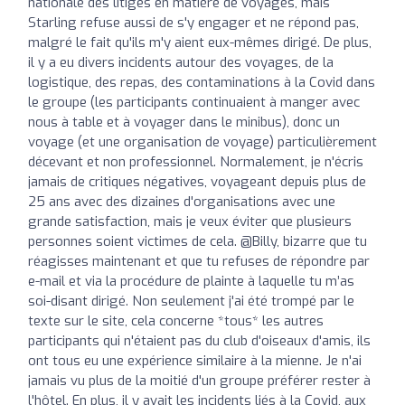
nationale des litiges en matière de voyages, mais
Starling refuse aussi de s'y engager et ne répond pas,
malgré le fait qu'ils m'y aient eux-mêmes dirigé. De plus,
il y a eu divers incidents autour des voyages, de la
logistique, des repas, des contaminations à la Covid dans
le groupe (les participants continuaient à manger avec
nous à table et à voyager dans le minibus), donc un
voyage (et une organisation de voyage) particulièrement
décevant et non professionnel. Normalement, je n'écris
jamais de critiques négatives, voyageant depuis plus de
25 ans avec des dizaines d'organisations avec une
grande satisfaction, mais je veux éviter que plusieurs
personnes soient victimes de cela. @Billy, bizarre que tu
réagisses maintenant et que tu refuses de répondre par
e-mail et via la procédure de plainte à laquelle tu m’as
soi-disant dirigé. Non seulement j'ai été trompé par le
texte sur le site, cela concerne *tous* les autres
participants qui n'étaient pas du club d'oiseaux d'amis, ils
ont tous eu une expérience similaire à la mienne. Je n'ai
jamais vu plus de la moitié d'un groupe préférer rester à
l'hôtel. En plus, il y avait les incidents liés à la Covid, aux