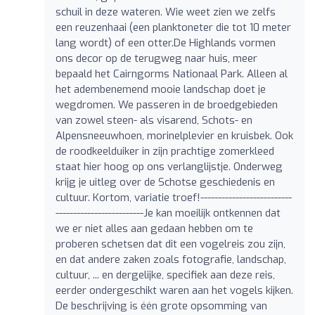
schuil in deze wateren. Wie weet zien we zelfs
een reuzenhaai (een planktoneter die tot 10 meter
lang wordt) of een otter.De Highlands vormen
ons decor op de terugweg naar huis, meer
bepaald het Cairngorms Nationaal Park. Alleen al
het adembenemend mooie landschap doet je
wegdromen. We passeren in de broedgebieden
van zowel steen- als visarend, Schots- en
Alpensneeuwhoen, morinelplevier en kruisbek. Ook
de roodkeelduiker in zijn prachtige zomerkleed
staat hier hoog op ons verlanglijstje. Onderweg
krijg je uitleg over de Schotse geschiedenis en
cultuur. Kortom, variatie troef!--------------------------
-------------------------Je kan moeilijk ontkennen dat
we er niet alles aan gedaan hebben om te
proberen schetsen dat dit een vogelreis zou zijn,
en dat andere zaken zoals fotografie, landschap,
cultuur, ... en dergelijke, specifiek aan deze reis,
eerder ondergeschikt waren aan het vogels kijken.
De beschrijving is één grote opsomming van