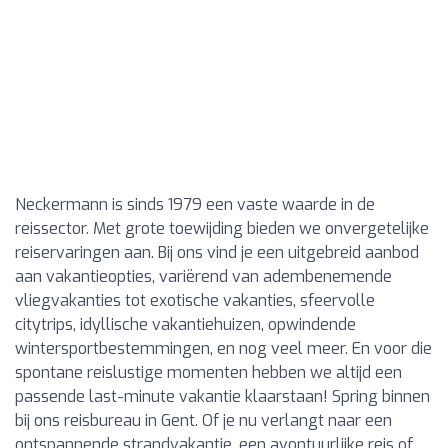
Neckermann is sinds 1979 een vaste waarde in de
reissector. Met grote toewijding bieden we onvergetelijke
reiservaringen aan. Bij ons vind je een uitgebreid aanbod
aan vakantieopties, variërend van adembenemende
vliegvakanties tot exotische vakanties, sfeervolle
citytrips, idyllische vakantiehuizen, opwindende
wintersportbestemmingen, en nog veel meer. En voor die
spontane reislustige momenten hebben we altijd een
passende last-minute vakantie klaarstaan! Spring binnen
bij ons reisbureau in Gent. Of je nu verlangt naar een
ontspannende strandvakantie, een avontuurlijke reis of