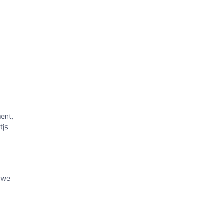
hent,
tjs
e we