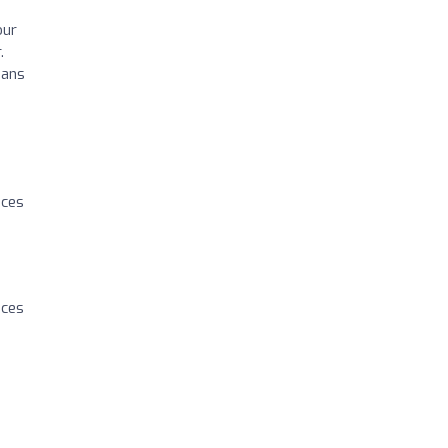
our
.
dans
 ces
 ces