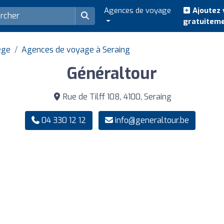
Agences de voyage
Ajoutez 
gratuitem
ge
Agences de voyage à Seraing
Généraltour
Rue de Tilff 108, 4100, Seraing
04 330 12 12
info@generaltour.be