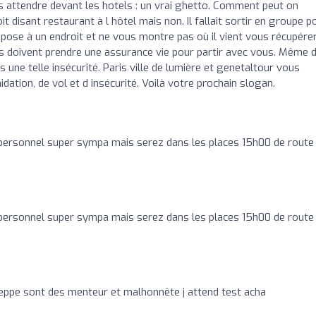
les attendre devant les hotels : un vrai ghetto. Comment peut on
it disant restaurant à l hôtel mais non. Il fallait sortir en groupe p
épose à un endroit et ne vous montre pas où il vient vous récupérer
s doivent prendre une assurance vie pour partir avec vous. Même 
 une telle insécurité. Paris ville de lumière et genetaltour vous
dation, de vol et d insécurité. Voilà votre prochain slogan.
personnel super sympa mais serez dans les places 15h00 de route
personnel super sympa mais serez dans les places 15h00 de route
meppe sont des menteur et malhonnête j attend test acha