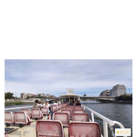
5
(42)