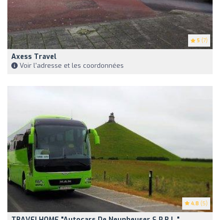
5
(7)
Axess Travel
Voir l'adresse et les coordonnées
4.8
(5)
TRAVELHOME "Autocars De Neunheuser S.p.r.l."