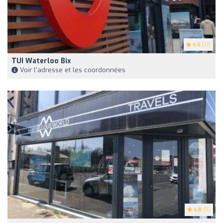
4.6
(17)
TUI Waterloo Bix
Voir l'adresse et les coordonnées
4.8
(5)