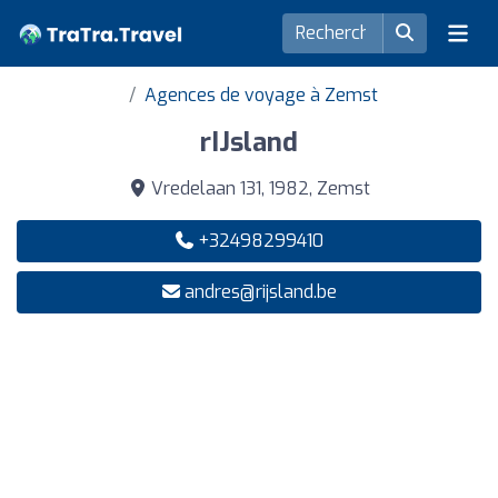
Agences de voyage à Zemst
rIJsland
Vredelaan 131, 1982, Zemst
+32498299410
andres@rijsland.be