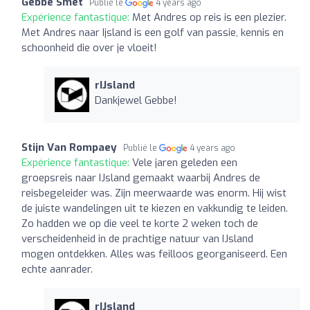
Gebbe Smet
Publié le
4 years ago
Expérience fantastique:
Met Andres op reis is een plezier.
Met Andres naar Ijsland is een golf van passie, kennis en
schoonheid die over je vloeit!
rIJsland
Dankjewel Gebbe!
Stijn Van Rompaey
Publié le
4 years ago
Expérience fantastique:
Vele jaren geleden een
groepsreis naar IJsland gemaakt waarbij Andres de
reisbegeleider was. Zijn meerwaarde was enorm. Hij wist
de juiste wandelingen uit te kiezen en vakkundig te leiden.
Zo hadden we op die veel te korte 2 weken toch de
verscheidenheid in de prachtige natuur van IJsland
mogen ontdekken. Alles was feilloos georganiseerd. Een
echte aanrader.
rIJsland