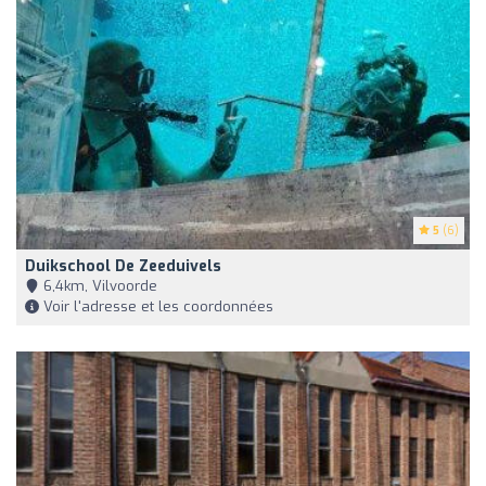
5
(6)
Duikschool De Zeeduivels
6,4km, Vilvoorde
Voir l'adresse et les coordonnées