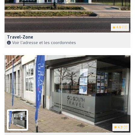
4.6
(12)
Travel-Zone
Voir l'adresse et les coordonnées
4.9
(7)