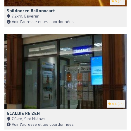
5
(75)
Spildooren Ballonvaart
7,2km, Beveren
Voir l'adresse et les coordonnées
4.6
(26)
SCALDIS REIZEN
7,6km, Sint-Niklaas
Voir l'adresse et les coordonnées