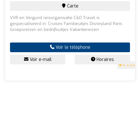
Carte
VVR en Vergund reisorganisatie C&O Travel is
gespecialiseerd in: Cruises Familieuitjes Disneyland Paris
Groepsreizen en bedrijfsuitjes Vakantiereizen
Voir le téléphone
Voir e-mail
Horaires
5
(8 avis)