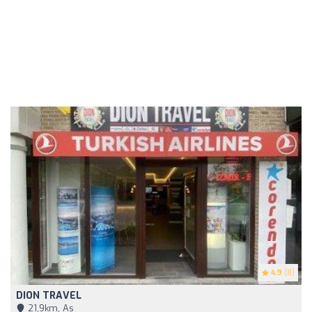
4.9
(8)
DION TRAVEL
21,9km, As