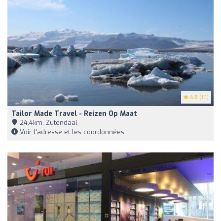
4.8
(16)
Tailor Made Travel - Reizen Op Maat
24,4km, Zutendaal
Voir l'adresse et les coordonnées