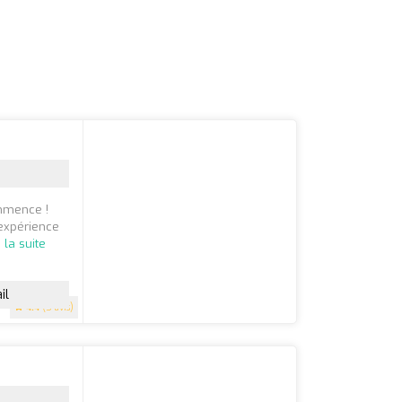
mmence !
expérience
e la suite
il
4.4
(5 avis)