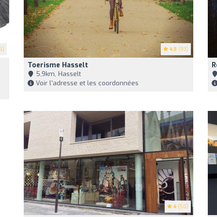
5)
4.5
(93)
Toerisme Hasselt
R
5,9km, Hasselt
Voir l'adresse et les coordonnées
4
(50)