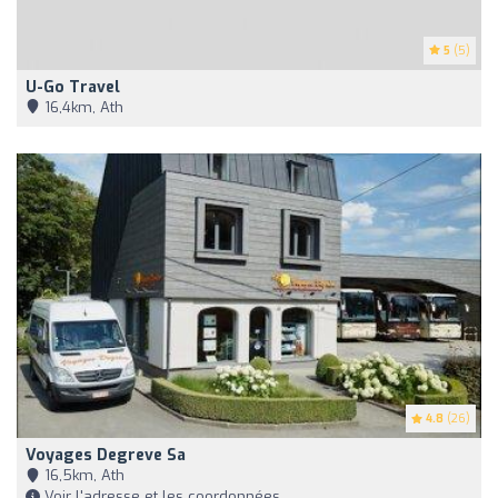
5
(5)
U-Go Travel
16,4km, Ath
4.8
(26)
Voyages Degreve Sa
16,5km, Ath
Voir l'adresse et les coordonnées