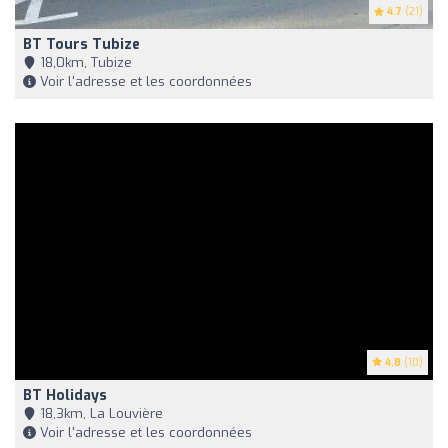
4.7
(21)
BT Tours Tubize
18,0km, Tubize
Voir l'adresse et les coordonnées
4.8
(10)
BT Holidays
18,3km, La Louvière
Voir l'adresse et les coordonnées