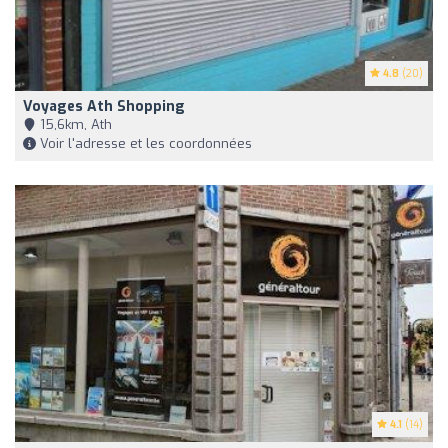
4.8
(20)
Voyages Ath Shopping
15,6km, Ath
Voir l'adresse et les coordonnées
4.1
(14)