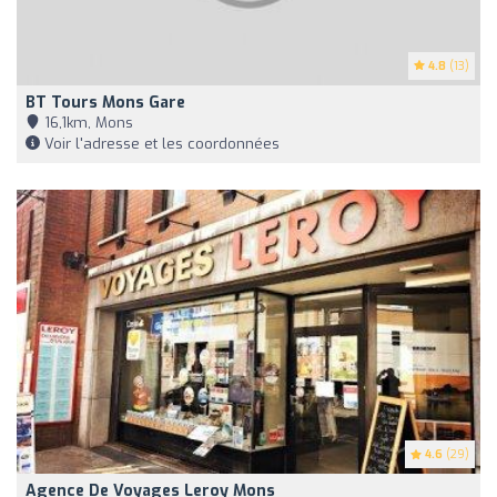
4.8
(13)
BT Tours Mons Gare
16,1km, Mons
Voir l'adresse et les coordonnées
4.6
(29)
Agence De Voyages Leroy Mons