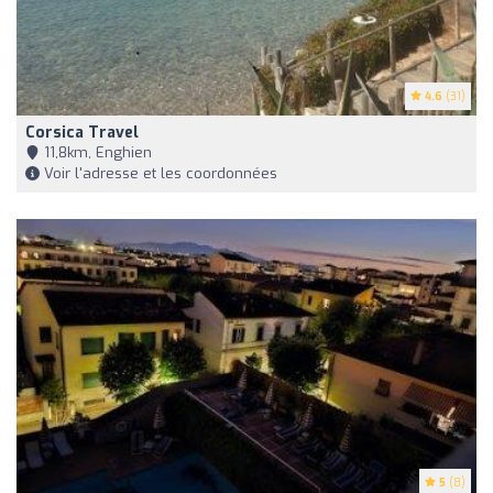
4.6
(31)
Corsica Travel
11,8km, Enghien
Voir l'adresse et les coordonnées
5
(8)