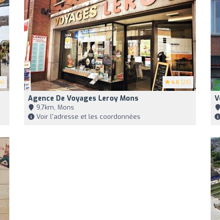
4)
4.6
(29)
Agence De Voyages Leroy Mons
V
9,7km, Mons
Voir l'adresse et les coordonnées