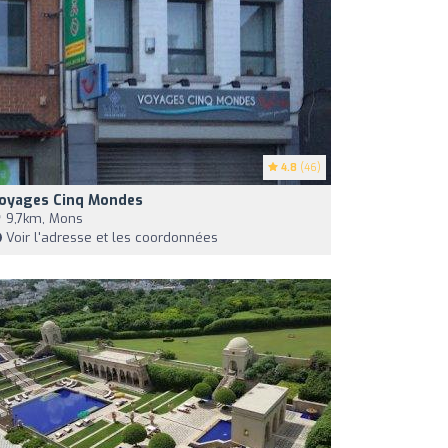
4.8
(46)
oyages Cinq Mondes
9,7km, Mons
Voir l'adresse et les coordonnées