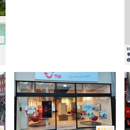
1)
H
9)
3.8
(117)