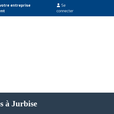
votre entreprise
Se
ent
connecter
s à Jurbise