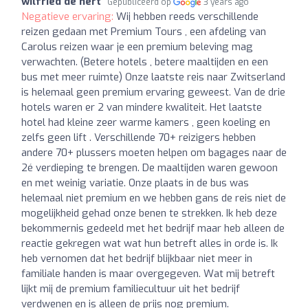
wilfried de hert
Gepubliceerd op
3 years ago
Negatieve ervaring:
Wij hebben reeds verschillende
reizen gedaan met Premium Tours , een afdeling van
Carolus reizen waar je een premium beleving mag
verwachten. (Betere hotels , betere maaltijden en een
bus met meer ruimte) Onze laatste reis naar Zwitserland
is helemaal geen premium ervaring geweest. Van de drie
hotels waren er 2 van mindere kwaliteit. Het laatste
hotel had kleine zeer warme kamers , geen koeling en
zelfs geen lift . Verschillende 70+ reizigers hebben
andere 70+ plussers moeten helpen om bagages naar de
2é verdieping te brengen. De maaltijden waren gewoon
en met weinig variatie. Onze plaats in de bus was
helemaal niet premium en we hebben gans de reis niet de
mogelijkheid gehad onze benen te strekken. Ik heb deze
bekommernis gedeeld met het bedrijf maar heb alleen de
reactie gekregen wat wat hun betreft alles in orde is. Ik
heb vernomen dat het bedrijf blijkbaar niet meer in
familiale handen is maar overgegeven. Wat mij betreft
lijkt mij de premium familiecultuur uit het bedrijf
verdwenen en is alleen de prijs nog premium.