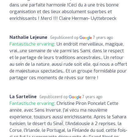
dans une parfaite harmonie !Ceci du à une très bonne
organisation et des lieux absolument superbes et
enrichissants ! Merci !!! Claire Herman- Uyttebroeck
Nathalie Lejeune
Gepubliceerd op
7 years ago
Fantastische ervaring:
Un endroit merveilleux, magique,
vrai...une semaine de vie parmi les Sami, dans le respect
et le partage de leurs traditions ancestrales.. Un retour
au sein de la nature, aussi rude soit elle, qui nous a offert
de majestueux spectacles.. Et un groupe formidable pour
partager ces moments de rêves sur terre !
La Sarteline
Gepubliceerd op
7 years ago
Fantastische ervaring:
Christine Piron Poncelet Cette
année, avec Sens Inverse, j'ai vécu ma neuvième
expérience, toujours aussi enrichissante. Après le Sahara
tunisien, le désert du SinaÏ, l'Andalousie à 2 reprises, la
Corse, l'Irlande, le Portugal, la Finlande du sud, cette fois-
ci ce fut la surprenante découverte du Grand Nord en