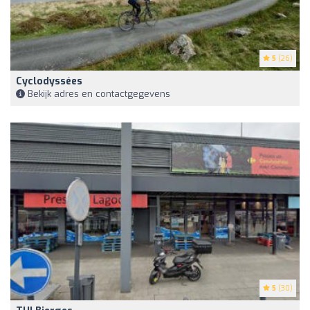
5
(26)
Cyclodyssées
Bekijk adres en contactgegevens
5
(30)