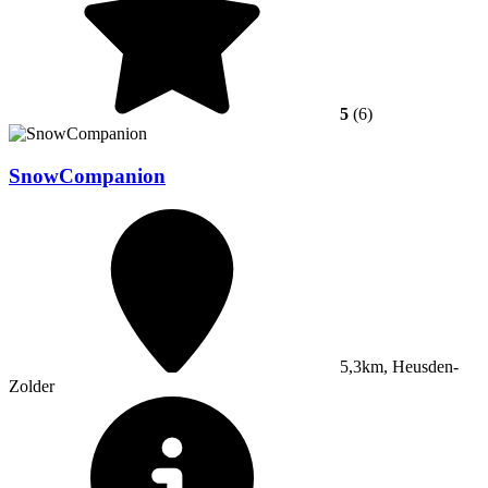
5
(6)
SnowCompanion
5,3km, Heusden-
Zolder