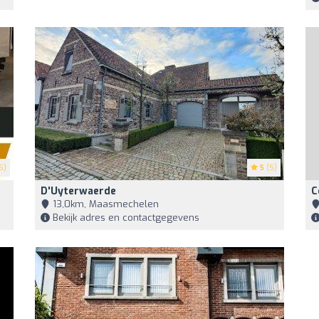
5)
5
(5)
D'Uyterwaerde
C
13,0km, Maasmechelen
Bekijk adres en contactgegevens