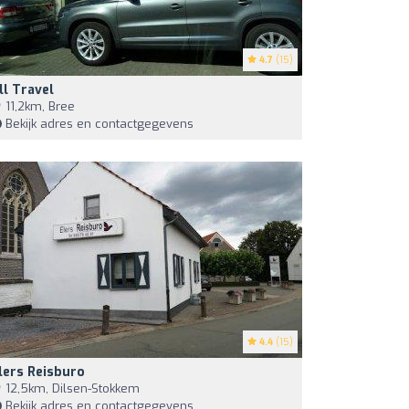
4.7
(15)
ll Travel
11,2km, Bree
Bekijk adres en contactgegevens
4.4
(15)
lers Reisburo
12,5km, Dilsen-Stokkem
Bekijk adres en contactgegevens