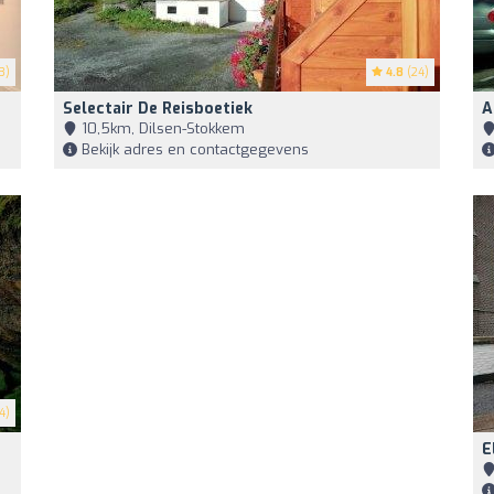
3)
4.8
(24)
Selectair De Reisboetiek
A
10,5km, Dilsen-Stokkem
Bekijk adres en contactgegevens
4)
E