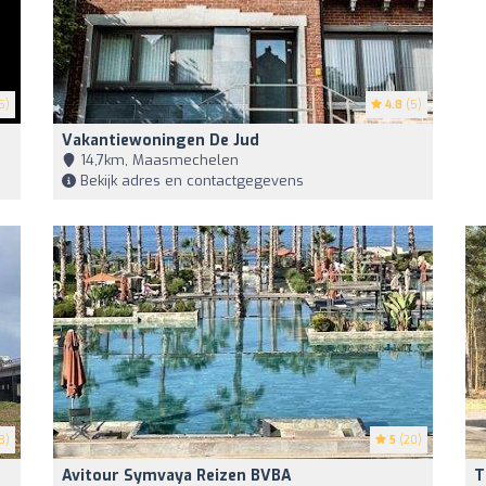
5)
4.8
(5)
Vakantiewoningen De Jud
14,7km, Maasmechelen
Bekijk adres en contactgegevens
3)
5
(20)
Avitour Symvaya Reizen BVBA
T