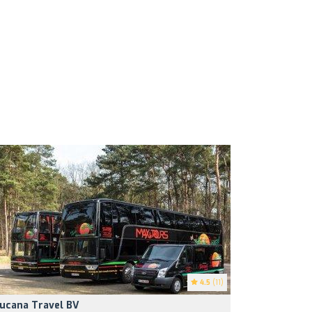
4.5
(11)
ucana Travel BV