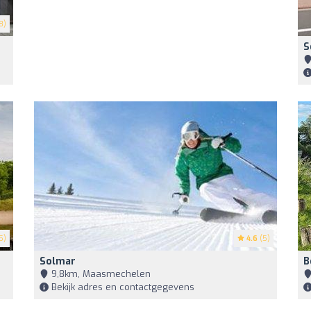
8)
S
5)
4.6
(5)
Solmar
B
9,8km, Maasmechelen
Bekijk adres en contactgegevens