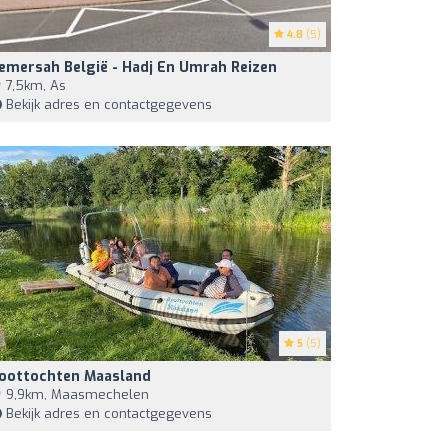
4.8
(5)
emersah België - Hadj En Umrah Reizen
7,5km, As
Bekijk adres en contactgegevens
5
(5)
oottochten Maasland
9,9km, Maasmechelen
Bekijk adres en contactgegevens