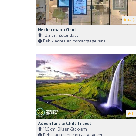
4.7
(2
Neckermann Genk
10,3km, Zutendaal
Bekijk adres en contactgegevens
5
(
Adventure & Chill Travel
11,5km, Dilsen-Stokkem
Bekijk adres en contactgegevens