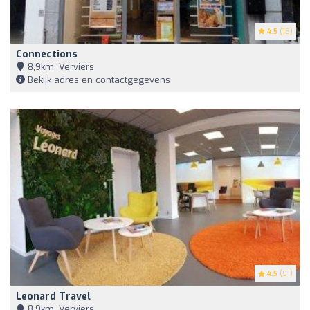
4.5
(15)
Connections
8,9km, Verviers
Bekijk adres en contactgegevens
4.5
(51)
Leonard Travel
8,9km, Verviers