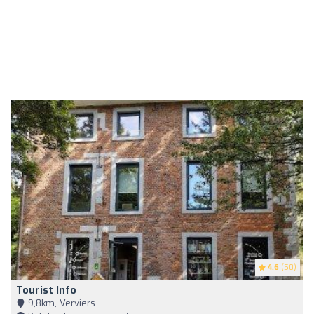
4.6
(50)
Tourist Info
9,8km, Verviers