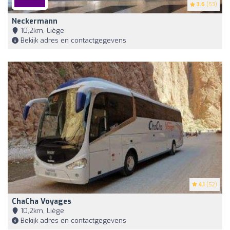
3.6
(53)
Neckermann
10,2km, Liège
Bekijk adres en contactgegevens
4.1
(52)
ChaCha Voyages
10,2km, Liège
Bekijk adres en contactgegevens