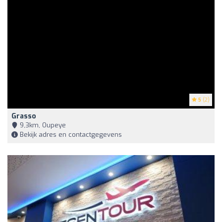
5
(2)
Grasso
9,3km, Oupeye
Bekijk adres en contactgegevens