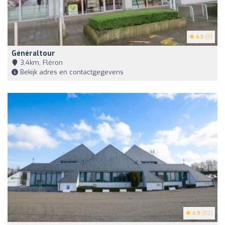
4.3
(9)
Généraltour
3,4km, Fléron
Bekijk adres en contactgegevens
4.9
(52)