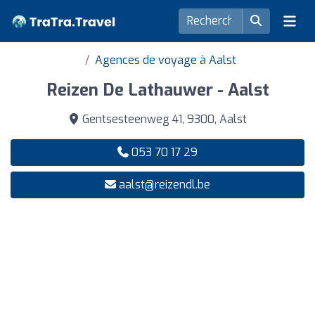
Agences de voyage à Aalst
Reizen De Lathauwer - Aalst
Gentsesteenweg 41, 9300, Aalst
053 70 17 29
aalst@reizendl.be