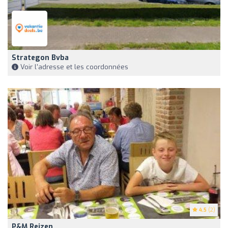
Strategon Bvba
Voir l'adresse et les coordonnées
4.5
(2)
P&m Reizen