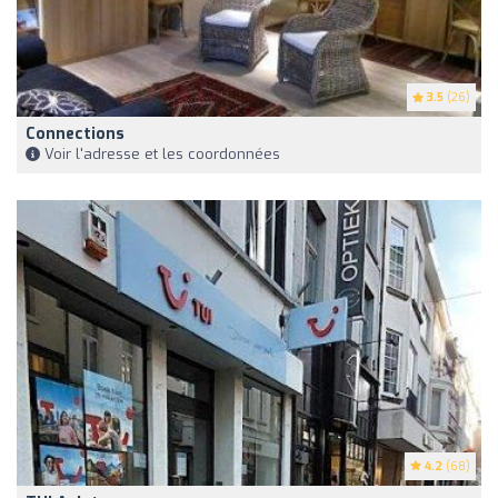
3.5
(26)
Connections
Voir l'adresse et les coordonnées
4.2
(68)