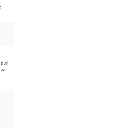
s
 pad
n we
!