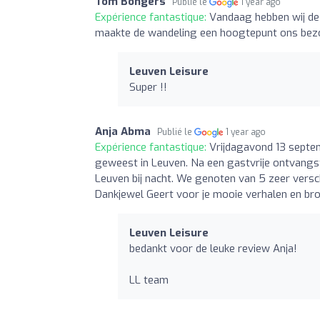
Tom Bongers
Publié le
1 year ago
Expérience fantastique:
Vandaag hebben wij de
maakte de wandeling een hoogtepunt ons bezoe
Leuven Leisure
Super !!
Anja Abma
Publié le
1 year ago
Expérience fantastique:
Vrijdagavond 13 septe
geweest in Leuven. Na een gastvrije ontvangst 
Leuven bij nacht. We genoten van 5 zeer versch
Dankjewel Geert voor je mooie verhalen en b
Leuven Leisure
bedankt voor de leuke review Anja!
LL team