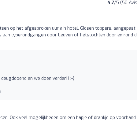
4.7
/5 (50 Avis
etsen op het afgesproken uur a h hotel. Gidsen toppers, aangepast
s aan typerondgangen door Leuven of fietstochten door en rond d
k, deugddoend en we doen verder!! :-)
t
sen. Ook veel mogelijkheden om een hapje of drankje op voorhand