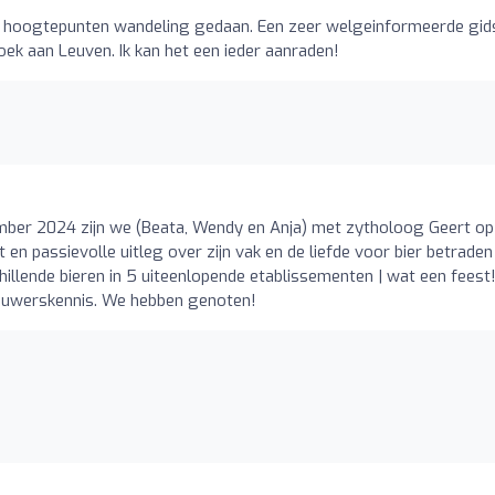
 hoogtepunten wandeling gedaan. Een zeer welgeinformeerde gid
k aan Leuven. Ik kan het een ieder aanraden!
mber 2024 zijn we (Beata, Wendy en Anja) met zytholoog Geert op
en passievolle uitleg over zijn vak en de liefde voor bier betrade
illende bieren in 5 uiteenlopende etablissementen | wat een feest
rouwerskennis. We hebben genoten!