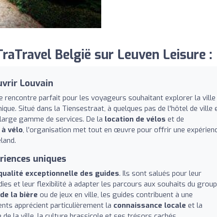
aTravel België sur Leuven Leisure :
uvrir Louvain
 rencontre parfait pour les voyageurs souhaitant explorer la ville
que. Situé dans la Tiensestraat, à quelques pas de l'hôtel de ville 
e large gamme de services. De la
location de vélos
et de
 à vélo
, l'organisation met tout en œuvre pour offrir une expérien
land.
riences uniques
qualité exceptionnelle des guides
. Ils sont salués pour leur
s et leur flexibilité à adapter les parcours aux souhaits du group
de la bière
ou de jeux en ville, les guides contribuent à une
ents apprécient particulièrement la
connaissance locale
et la
 de la ville, la culture brassicole et ses trésors cachés.