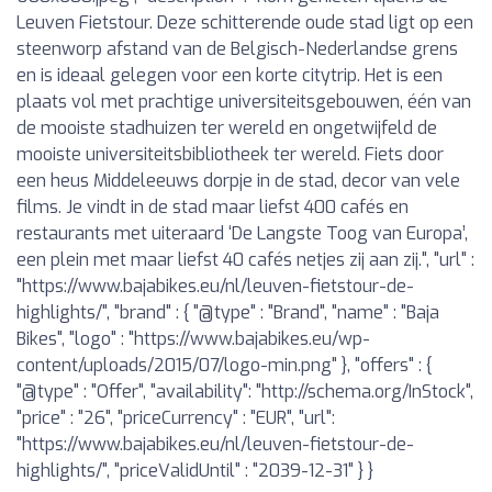
Leuven Fietstour. Deze schitterende oude stad ligt op een
steenworp afstand van de Belgisch-Nederlandse grens
en is ideaal gelegen voor een korte citytrip. Het is een
plaats vol met prachtige universiteitsgebouwen, één van
de mooiste stadhuizen ter wereld en ongetwijfeld de
mooiste universiteitsbibliotheek ter wereld. Fiets door
een heus Middeleeuws dorpje in de stad, decor van vele
films. Je vindt in de stad maar liefst 400 cafés en
restaurants met uiteraard ‘De Langste Toog van Europa’,
een plein met maar liefst 40 cafés netjes zij aan zij.", "url" :
"https://www.bajabikes.eu/nl/leuven-fietstour-de-
highlights/", "brand" : { "@type" : "Brand", "name" : "Baja
Bikes", "logo" : "https://www.bajabikes.eu/wp-
content/uploads/2015/07/logo-min.png" }, "offers" : {
"@type" : "Offer", "availability": "http://schema.org/InStock",
"price" : "26", "priceCurrency" : "EUR", "url":
"https://www.bajabikes.eu/nl/leuven-fietstour-de-
highlights/", "priceValidUntil" : "2039-12-31" } }