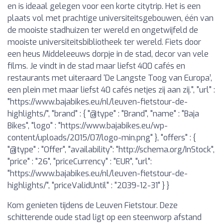
en is ideaal gelegen voor een korte citytrip. Het is een
plaats vol met prachtige universiteitsgebouwen, één van
de mooiste stadhuizen ter wereld en ongetwijfeld de
mooiste universiteitsbibliotheek ter wereld. Fiets door
een heus Middeleeuws dorpje in de stad, decor van vele
films. Je vindt in de stad maar liefst 400 cafés en
restaurants met uiteraard ‘De Langste Toog van Europa’,
een plein met maar liefst 40 cafés netjes zij aan zij.", "url" :
"https://www.bajabikes.eu/nl/leuven-fietstour-de-
highlights/", "brand" : { "@type" : "Brand", "name" : "Baja
Bikes", "logo" : "https://www.bajabikes.eu/wp-
content/uploads/2015/07/logo-min.png" }, "offers" : {
"@type" : "Offer", "availability": "http://schema.org/InStock",
"price" : "26", "priceCurrency" : "EUR", "url":
"https://www.bajabikes.eu/nl/leuven-fietstour-de-
highlights/", "priceValidUntil" : "2039-12-31" } }
Kom genieten tijdens de Leuven Fietstour. Deze
schitterende oude stad ligt op een steenworp afstand