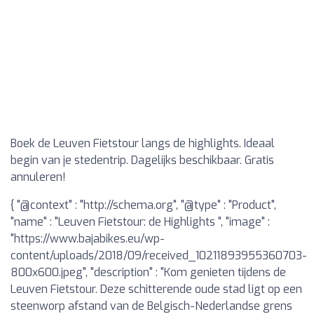
Boek de Leuven Fietstour langs de highlights. Ideaal
begin van je stedentrip. Dagelijks beschikbaar. Gratis
annuleren!
{ "@context" : "http://schema.org", "@type" : "Product",
"name" : "Leuven Fietstour: de Highlights ", "image" :
"https://www.bajabikes.eu/wp-
content/uploads/2018/09/received_10211893955360703-
800x600.jpeg", "description" : "Kom genieten tijdens de
Leuven Fietstour. Deze schitterende oude stad ligt op een
steenworp afstand van de Belgisch-Nederlandse grens