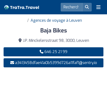
Agences de voyage à Leuven
Baja Bikes
J.P. Minckelersstraat 98, 3000, Leuven
646 25 21 99
a3413458dfae41a0b5399d726a11faf1@sentry.io