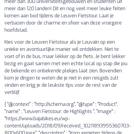
meer dan 300 universiteitsgebouwen en studenten uit
meer dan 120 landen! Dit en nog veel meer leuke feiten
komen aan bod tijdens de Leuven Fietstour. Laat je
verbazen door de charme en sfeer van deze vroegere
hoofdstad.
Kies voor de Leuven Fietstour als je Louvain op een
unieke en avontuurlijke manier wil ontdekken. Niet te
voet of in de bus, maar lekker op de fiets. Je bent lekker
bezig en gaat samen met een echte local op stap die jou
de bekende en onbekende plekjes laat zien. Bovendien
kom je dingen te weten die je niet in een reisgids zult
vinden en krijg je de leukste tips voor de rest van de
verblijf.
{ "@context" : "http://schema.org", "@type" : "Product",
"name" : "Leuven Fietstour: de Highlights ", "image" :
"https://www.bajabikes.eu/wp-
content/uploads/2018/09/received_10211893955360703-
800x600.jpeg", "description" : "Kom genieten tijdens de