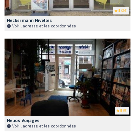
5
(26)
Neckermann Nivelles
Voir l'adresse et les coordonnées
5
(5)
Helios Voyages
Voir l'adresse et les coordonnées