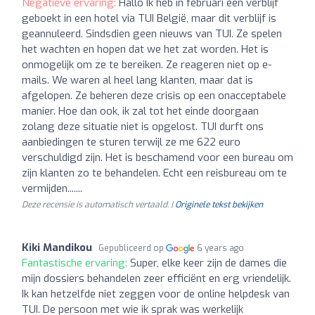
Negatieve ervaring:
Hallo Ik heb in februari een verblijf
geboekt in een hotel via TUI België, maar dit verblijf is
geannuleerd. Sindsdien geen nieuws van TUI. Ze spelen
het wachten en hopen dat we het zat worden. Het is
onmogelijk om ze te bereiken. Ze reageren niet op e-
mails. We waren al heel lang klanten, maar dat is
afgelopen. Ze beheren deze crisis op een onacceptabele
manier. Hoe dan ook, ik zal tot het einde doorgaan
zolang deze situatie niet is opgelost. TUI durft ons
aanbiedingen te sturen terwijl ze me 622 euro
verschuldigd zijn. Het is beschamend voor een bureau om
zijn klanten zo te behandelen. Echt een reisbureau om te
vermijden.......
Deze recensie is automatisch vertaald. |
Originele tekst bekijken
Kiki Mandikou
Gepubliceerd op
6 years ago
Fantastische ervaring:
Super, elke keer zijn de dames die
mijn dossiers behandelen zeer efficiënt en erg vriendelijk.
Ik kan hetzelfde niet zeggen voor de online helpdesk van
TUI. De persoon met wie ik sprak was werkelijk