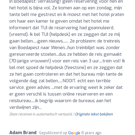
in Boedapest: verrassing! geen reservering voor hen en
het hotel is bijna vol. Ze komen aan op een zondag, mijn
tante belt me gestrest en ik moest met het hotel praten
om haar een kamer te geven omdat het hotel me
informeert dat TUI de reservering had geannuleerd,
(vreemd). Ik bel TUI (helpdesk) en ze zeggen dat ze mij
gaan bellen.....geen nieuws...... 2e probleem: de treinreis
van Boedapest naar Wenen...hun treinbiljet was zonder
gereserveerde stoelen...dus ze hebben de reis gemaakt
(70-jarige vrouwen!) voor een reis van 3 uur....trein vol! Ik
bel met spoed de helpdesk (feestone) en ze zeggen dat
ze het gaan controleren en dat het bureau mijn tante de
volgende dag zal bellen.....NOOIT. echt een terrible
service, geen advies ...met de ervaring weet ik zeker dat
er geen verschil is tussen online reserveren en een
reisbureau.....ik begrijp waarom de bureaus aan het
verdwijnen zijn...
Deze recensie is automatisch vertaald. |
Originele tekst bekijken
Adam Brand
Gepubliceerd op
8 years ago