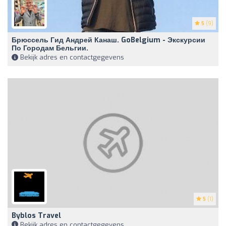
5
(9)
Брюссель Гид Андрей Канаш. GoBelgium - Экскурсии
По Городам Бельгии.
Bekijk adres en contactgegevens
5
(1)
Byblos Travel
Bekijk adres en contactgegevens