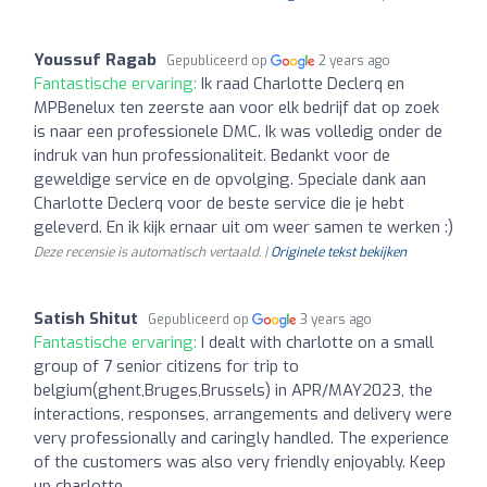
Youssuf Ragab
Gepubliceerd op
2 years ago
Fantastische ervaring:
Ik raad Charlotte Declerq en
MPBenelux ten zeerste aan voor elk bedrijf dat op zoek
is naar een professionele DMC. Ik was volledig onder de
indruk van hun professionaliteit. Bedankt voor de
geweldige service en de opvolging. Speciale dank aan
Charlotte Declerq voor de beste service die je hebt
geleverd. En ik kijk ernaar uit om weer samen te werken :)
Deze recensie is automatisch vertaald. |
Originele tekst bekijken
Satish Shitut
Gepubliceerd op
3 years ago
Fantastische ervaring:
I dealt with charlotte on a small
group of 7 senior citizens for trip to
belgium(ghent,Bruges,Brussels) in APR/MAY2023, the
interactions, responses, arrangements and delivery were
very professionally and caringly handled. The experience
of the customers was also very friendly enjoyably. Keep
up charlotte