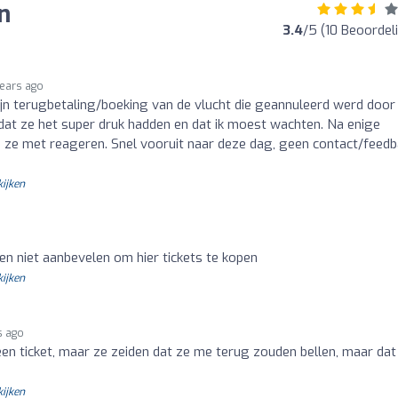
n
3.4
/5 (10 Beoordel
years ago
jn terugbetaling/boeking van de vlucht die geannuleerd werd door
t ze het super druk hadden en dat ik moest wachten. Na enige
n ze met reageren. Snel vooruit naar deze dag, geen contact/feed
kijken
ten niet aanbevelen om hier tickets te kopen
kijken
s ago
een ticket, maar ze zeiden dat ze me terug zouden bellen, maar dat
kijken