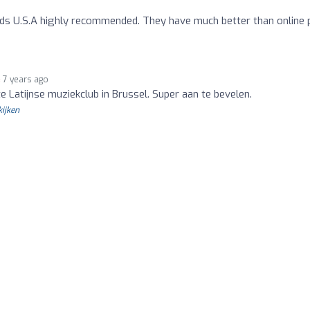
ds U.S.A highly recommended. They have much better than online p
7 years ago
te Latijnse muziekclub in Brussel. Super aan te bevelen.
kijken