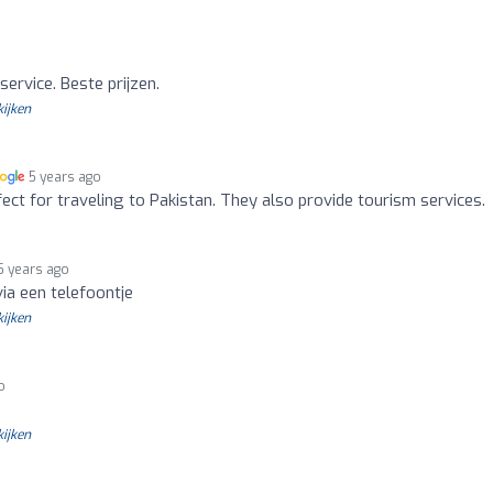
ervice. Beste prijzen.
kijken
5 years ago
fect for traveling to Pakistan. They also provide tourism services.
5 years ago
ia een telefoontje
kijken
o
kijken