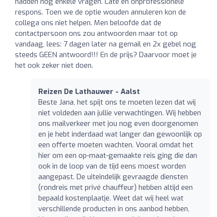
hadden nog enkele vragen. Late en onprofessionele
respons. Toen we de optie wouden annuleren kon de
collega ons niet helpen. Men beloofde dat de
contactpersoon ons zou antwoorden maar tot op
vandaag, lees: 7 dagen later na gemail en 2x gebel nog
steeds GEEN antwoord!!! En de prijs? Daarvoor moet je
het ook zeker niet doen.
Reizen De Lathauwer - Aalst
Beste Jana, het spijt ons te moeten lezen dat wij
niet voldeden aan jullie verwachtingen. Wij hebben
ons mailverkeer met jou nog even doorgenomen
en je hebt inderdaad wat langer dan gewoonlijk op
een offerte moeten wachten. Vooral omdat het
hier om een op-maat-gemaakte reis ging die dan
ook in de loop van de tijd eens moest worden
aangepast. De uiteindelijk gevraagde diensten
(rondreis met privé chauffeur) hebben altijd een
bepaald kostenplaatje. Weet dat wij heel wat
verschillende producten in ons aanbod hebben,