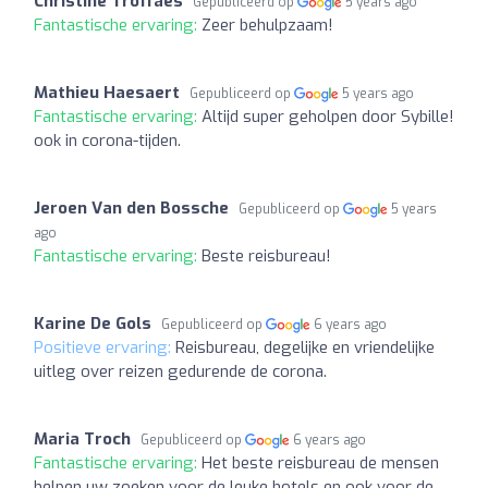
Christine Troffaes
Gepubliceerd op
5 years ago
Fantastische ervaring:
Zeer behulpzaam!
Mathieu Haesaert
Gepubliceerd op
5 years ago
Fantastische ervaring:
Altijd super geholpen door Sybille!
ook in corona-tijden.
Jeroen Van den Bossche
Gepubliceerd op
5 years
ago
Fantastische ervaring:
Beste reisbureau!
Karine De Gols
Gepubliceerd op
6 years ago
Positieve ervaring:
Reisbureau, degelijke en vriendelijke
uitleg over reizen gedurende de corona.
Maria Troch
Gepubliceerd op
6 years ago
Fantastische ervaring:
Het beste reisbureau de mensen
helpen uw zoeken voor de leuke hotels en ook voor de