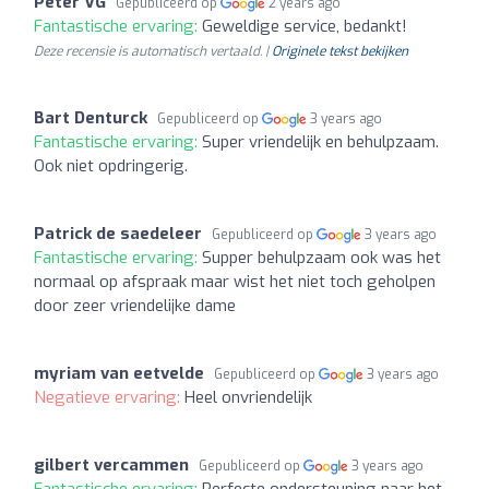
Peter VG
Gepubliceerd op
2 years ago
Fantastische ervaring:
Geweldige service, bedankt!
Deze recensie is automatisch vertaald. |
Originele tekst bekijken
Bart Denturck
Gepubliceerd op
3 years ago
Fantastische ervaring:
Super vriendelijk en behulpzaam.
Ook niet opdringerig.
Patrick de saedeleer
Gepubliceerd op
3 years ago
Fantastische ervaring:
Supper behulpzaam ook was het
normaal op afspraak maar wist het niet toch geholpen
door zeer vriendelijke dame
myriam van eetvelde
Gepubliceerd op
3 years ago
Negatieve ervaring:
Heel onvriendelijk
gilbert vercammen
Gepubliceerd op
3 years ago
Fantastische ervaring:
Perfecte ondersteuning naar het