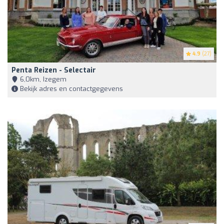
4.9
(27)
Penta Reizen - Selectair
6,0km, Izegem
Bekijk adres en contactgegevens