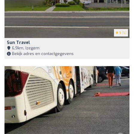
5
(5)
Sun Travel
6,9km, Izegem
Bekijk adres en contactgegevens