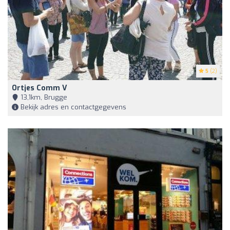
5
(2)
Ortjes Comm V
13,1km, Brugge
Bekijk adres en contactgegevens