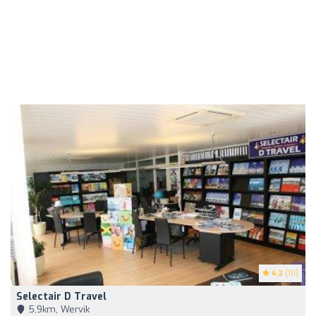
4.2
(10)
Selectair D Travel
5,9km, Wervik