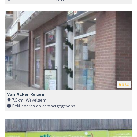
5
(3)
Van Acker Reizen
7,5km, Wevelgem
Bekijk adres en contactgegevens