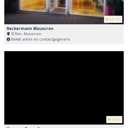
4.2
(66)
Neckermann Mouscron
8,7km, Mouscron
Bekijk adres en contactgegevens
4.5
(8)