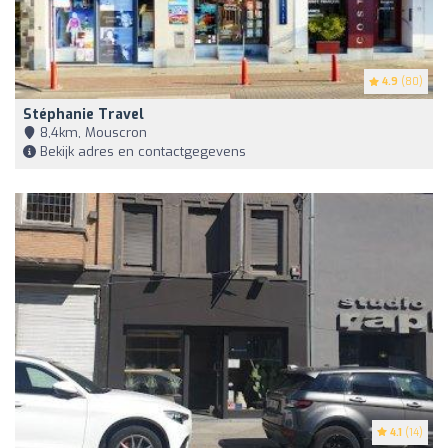
4.9
(80)
Stéphanie Travel
8,4km, Mouscron
Bekijk adres en contactgegevens
4.1
(14)